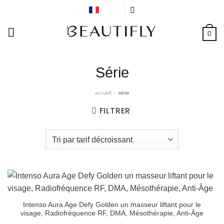
Skip
FR
to
content
0
Série
accueil
/
série
FILTRER
Intenso Aura Age Defy Golden un masseur liftant pour le
visage, Radiofréquence RF, DMA, Mésothérapie, Anti-Âge