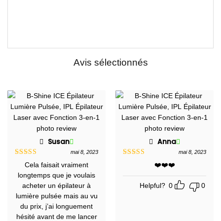
Avis sélectionnés
Susan
Anna
mai 8, 2023
mai 8, 2023
Note
5
sur
Note
5
sur
Cela faisait vraiment
❤️❤️❤️
5
5
longtemps que je voulais
acheter un épilateur à
Helpful?
0
0
lumière pulsée mais au vu
du prix, j’ai longuement
hésité avant de me lancer