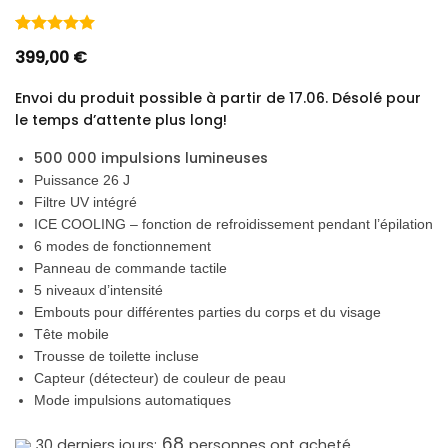
Noté
8
5.00
399,00
€
sur 5 basé
sur
notations
Envoi du produit possible à partir de 17.06. Désolé pour
client
le temps d’attente plus long!
500 000 impulsions lumineuses
Puissance 26 J
Filtre UV intégré
ICE COOLING – fonction de refroidissement pendant l’épilation
6 modes de fonctionnement
Panneau de commande tactile
5 niveaux d’intensité
Embouts pour différentes parties du corps et du visage
Tête mobile
Trousse de toilette incluse
Capteur (détecteur) de couleur de peau
Mode impulsions automatiques
68
30 derniers jours:
personnes ont acheté