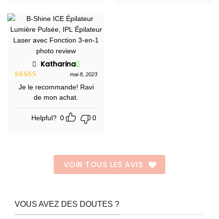
Katharina
mai 8, 2023
Note
5
sur
Je le recommande! Ravi
5
de mon achat.
Helpful?
0
0
VOIR TOUS LES AVIS
VOUS AVEZ DES DOUTES ?