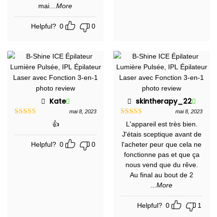
mai
...More
Helpful?
0
0
Kate
skintherapy_22
mai 8, 2023
mai 8, 2023
Note
5
sur
Note
5
sur
👍
L'appareil est très bien.
5
5
J'étais sceptique avant de
Helpful?
0
0
l'acheter peur que cela ne
fonctionne pas et que ça
nous vend que du rêve.
Au final au bout de 2
...More
Helpful?
0
1